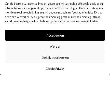
Weddings kwaliteitslabel, dat de beste en meest
Om de beste ervaringen te bieden, gebruiken wij technologieën zoals cookies om
betrouwbare huwelijksleveranciers groepeert in België.
informatie over uw apparaat op te slaan en/of te raadplegen. Door in te stemmen
Lees alles over dit kwaliteitslabel op
met deze technologieën kunnen wij gegevens zoals surfgedrag of unieke ID's op
deze site verwerken. Als u geen toestemming geeft of uw toestemming intrekt,
www.houseofweddings.com
.
kan dit een nadelige invloed hebben op bepaalde functies en mogelijkheden.
Accepteren
Weiger
Bekijk voorkeuren
Goed nieuws! Je kan nu ook je elektrische wagen
Cookies
Privacy
opladen tijdens het genieten van een heerlijke maaltijd.
Comfort en gemak, helemaal in stijl!