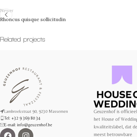
Newer
Rhoncus quisque sollicitudin
Related projects
Accessories
Imperdiet mauris a nontin
Geuzenhof is officiee
Lambroekstraat 90, 9230 Massemen
Tel: +32 9 369 80 34
het House of Weddin
E-mail: info@geuzenhof.be
kwaliteitslabel, dat d
meest betrouwbare