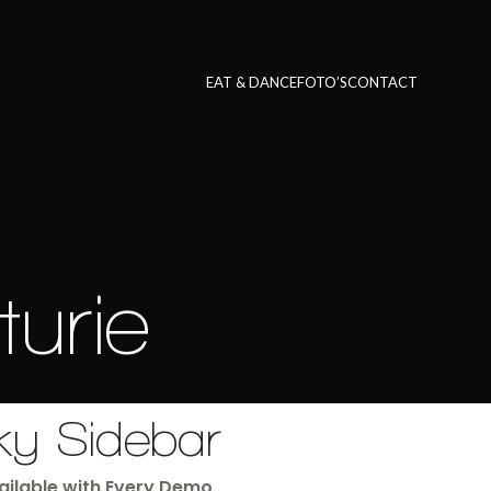
EAT & DANCE
FOTO’S
CONTACT
turie
ky Sidebar
vailable with Every Demo