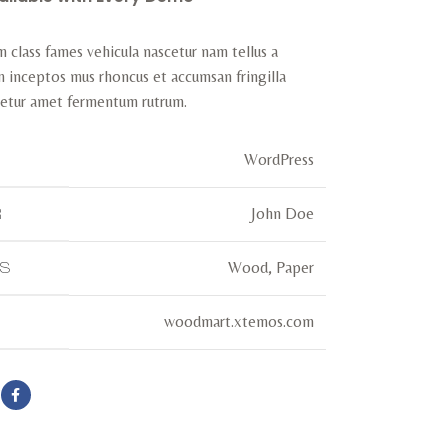
 class fames vehicula nascetur nam tellus a
inceptos mus rhoncus et accumsan fringilla
cetur amet fermentum rutrum.
WordPress
John Doe
R
Wood, Paper
LS
woodmart.xtemos.com
t