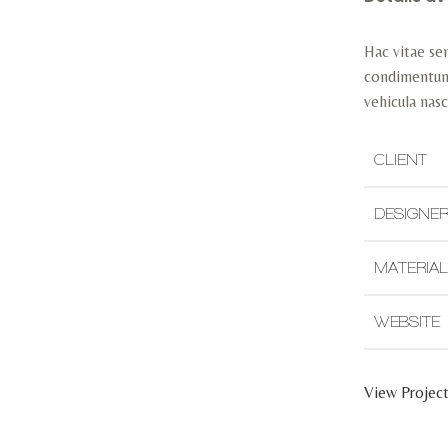
Hac vitae sem
condimentum 
vehicula nas
CLIENT
DESIGNE
MATERIA
WEBSITE
View Projec